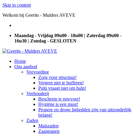
Skip to content
Welkom bij Geerits - Mulders AVEVE
Maandag - Vrijdag 09u00 - 18u00 | Zaterdag 09u00 -
16u30 | Zondag - GESLOTEN
Home
Ons aanbod
Veevoeding
Zorg voor structuur!
Vergeet niet te bufferen!
Pulp vraagt niet om hulp!
Veehouderij
Bescherm je ruwvoer!
Hygiëne is een must!
Propere en droge ligbedden zijn van uitzonderlijk
belang!
Zaden
Maïszaden
Zaaigranen