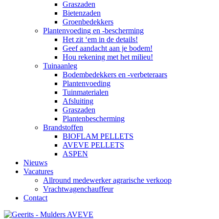
Graszaden
Bietenzaden
Groenbedekkers
Plantenvoeding en -bescherming
Het zit ‘em in de details!
Geef aandacht aan je bodem!
Hou rekening met het milieu!
Tuinaanleg
Bodembedekkers en -verbeteraars
Plantenvoeding
Tuinmaterialen
Afsluiting
Graszaden
Plantenbescherming
Brandstoffen
BIOFLAM PELLETS
AVEVE PELLETS
ASPEN
Nieuws
Vacatures
Allround medewerker agrarische verkoop
Vrachtwagenchauffeur
Contact