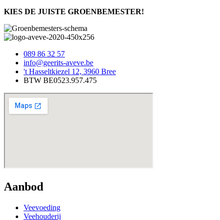
KIES DE JUISTE GROENBEMESTER!
089 86 32 57
info@geerits-aveve.be
't Hasseltkiezel 12, 3960 Bree
BTW BE0523.957.475
Aanbod
Veevoeding
Veehouderij