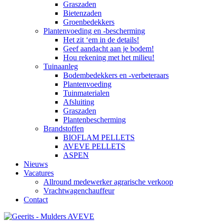
Graszaden
Bietenzaden
Groenbedekkers
Plantenvoeding en -bescherming
Het zit ‘em in de details!
Geef aandacht aan je bodem!
Hou rekening met het milieu!
Tuinaanleg
Bodembedekkers en -verbeteraars
Plantenvoeding
Tuinmaterialen
Afsluiting
Graszaden
Plantenbescherming
Brandstoffen
BIOFLAM PELLETS
AVEVE PELLETS
ASPEN
Nieuws
Vacatures
Allround medewerker agrarische verkoop
Vrachtwagenchauffeur
Contact