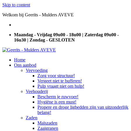
Skip to content
Welkom bij Geerits - Mulders AVEVE
Maandag - Vrijdag 09u00 - 18u00 | Zaterdag 09u00 -
16u30 | Zondag - GESLOTEN
Home
Ons aanbod
Veevoeding
Zorg voor structuur!
Vergeet niet te bufferen!
Pulp vraagt niet om hulp!
Veehouderij
Bescherm je ruwvoer!
Hygiëne is een must!
Propere en droge ligbedden zijn van uitzonderlijk
belang!
Zaden
Maïszaden
Zaaigranen